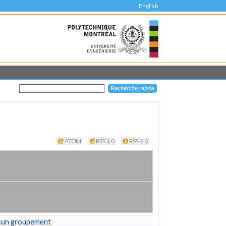
English
ATOM
RSS 1.0
RSS 2.0
cun groupement