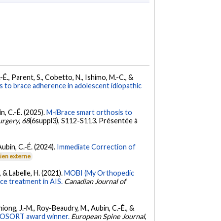
C.-É., Parent, S., Cobetto, N., Ishimo, M.-C., &
rs to brace adherence in adolescent idiopathic
in, C.-É. (2025).
M-iBrace smart orthosis to
urgery
,
68
(6suppl3), S112-S113. Présentée à
 Aubin, C.-É. (2024).
Immediate Correction of
Lien externe
, & Labelle, H. (2021).
MOBI (My Orthopedic
ace treatment in AIS.
Canadian Journal of
Thiong, J.-M., Roy-Beaudry, M., Aubin, C.-É., &
0 SOSORT award winner.
European Spine Journal
,