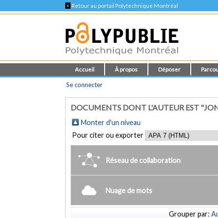
<
Retour au portail Polytechnique Montréal
Accueil
À propos
Déposer
Parcou
Se connecter
DOCUMENTS DONT L'AUTEUR EST "JONC
Monter d'un niveau
Pour citer ou exporter
Réseau de collaboration
Nuage de mots
Grouper par:
Au