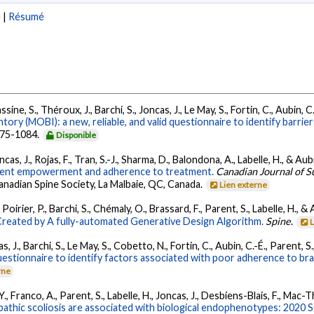
e
|
Résumé
sine, S., Théroux, J., Barchi, S., Joncas, J., Le May, S., Fortin, C., Aubin, 
ory (MOBI): a new, reliable, and valid questionnaire to identify barrie
075-1084.
Disponible
s, J., Rojas, F., Tran, S.-J., Sharma, D., Balondona, A., Labelle, H., & Aub
atient empowerment and adherence to treatment.
Canadian Journal of S
anadian Spine Society, La Malbaie, QC, Canada.
Lien externe
Poirier, P., Barchi, S., Chémaly, O., Brassard, F., Parent, S., Labelle, H., &
 Created by A fully-automated Generative Design Algorithm.
Spine
.
, J., Barchi, S., Le May, S., Cobetto, N., Fortin, C., Aubin, C.-É., Parent, S.
 questionnaire to identify factors associated with poor adherence to br
rne
., Franco, A., Parent, S., Labelle, H., Joncas, J., Desbiens-Blais, F., Mac-
opathic scoliosis are associated with biological endophenotypes: 202