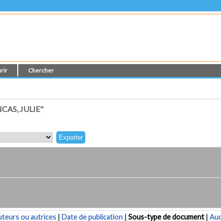
rir
Chercher
AS, JULIE"
teurs ou autrices
|
Date de publication
|
Sous-type de document
|
Au