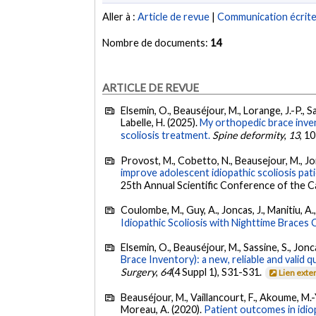
Aller à :
Article de revue
|
Communication écrit
Nombre de documents:
14
ARTICLE DE REVUE
Elsemin, O., Beauséjour, M., Lorange, J.-P., Sas
Labelle, H. (2025).
My orthopedic brace invent
scoliosis treatment.
Spine deformity
,
13
, 1
Provost, M., Cobetto, N., Beausejour, M., Jonca
improve adolescent idiopathic scoliosis p
25th Annual Scientific Conference of the C
Coulombe, M., Guy, A., Joncas, J., Manitiu, A., 
Idiopathic Scoliosis with Nighttime Braces
Elsemin, O., Beauséjour, M., Sassine, S., Joncas
Brace Inventory): a new, reliable and valid
Surgery
,
64
(4 Suppl 1), S31-S31.
Lien exte
Beauséjour, M., Vaillancourt, F., Akoume, M.-Y
Moreau, A. (2020).
Patient outcomes in idi