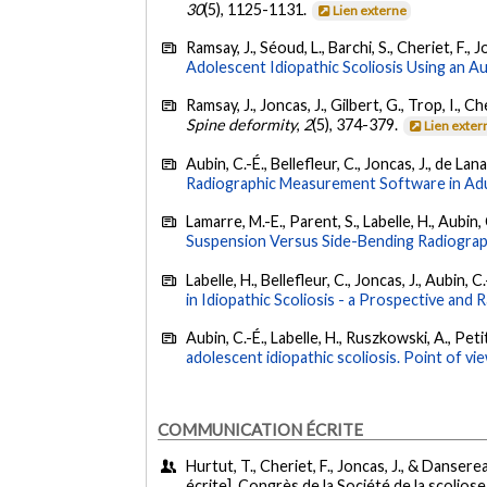
30
(5), 1125-1131.
Lien externe
Ramsay, J., Séoud, L., Barchi, S., Cheriet, F., 
Adolescent Idiopathic Scoliosis Using an
Ramsay, J., Joncas, J., Gilbert, G., Trop, I., Ch
Spine deformity
,
2
(5), 374-379.
Lien exter
Aubin, C.-É., Bellefleur, C., Joncas, J., de Lan
Radiographic Measurement Software in Adul
Lamarre, M.-E., Parent, S., Labelle, H., Aubin, C
Suspension Versus Side-Bending Radiograp
Labelle, H., Bellefleur, C., Joncas, J., Aubin, C
in Idiopathic Scoliosis - a Prospective and
Aubin, C.-É., Labelle, H., Ruszkowski, A., Pet
adolescent idiopathic scoliosis. Point of vi
COMMUNICATION ÉCRITE
Hurtut, T., Cheriet, F., Joncas, J., & Danserea
écrite]. Congrès de la Société de la scolio