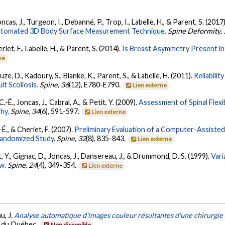
Joncas, J., Turgeon, I., Debanné, P., Trop, I., Labelle, H., & Parent, S. (2017
 Automated 3D Body Surface Measurement Technique.
Spine Deformity
,
eriet, F., Labelle, H., & Parent, S. (2014).
Is Breast Asymmetry Present in 
ne
auze, D., Kadoury, S., Blanke, K., Parent, S., & Labelle, H. (2011).
Reliabili
t Scoliosis.
Spine
,
36
(12), E780-E790.
Lien externe
.-É., Joncas, J., Cabral, A., & Petit, Y. (2009).
Assessment of Spinal Flexib
hy.
Spine
,
34
(6), 591-597.
Lien externe
.-É., & Cheriet, F. (2007).
Preliminary Evaluation of a Computer-Assisted
 Randomized Study.
Spine
,
32
(8), 835-843.
Lien externe
it, Y., Gignac, D., Joncas, J., Dansereau, J., & Drummond, D. S. (1999).
Vari
ew.
Spine
,
24
(4), 349-354.
Lien externe
u, J.
Analyse automatique d'images couleur résultantes d'une chirurgie 
se du Québec.
Non disponible