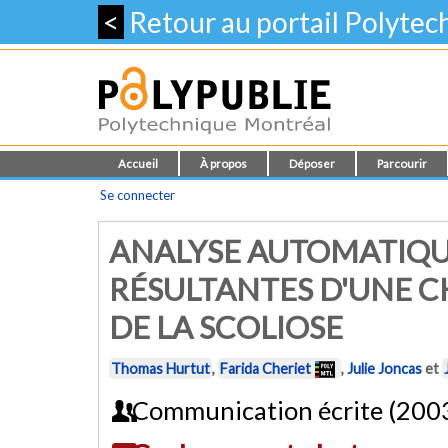
<
Retour au portail Polyte
Accueil
À propos
Déposer
Parcourir
Se connecter
ANALYSE AUTOMATIQU
RÉSULTANTES D'UNE C
DE LA SCOLIOSE
Thomas Hurtut
,
Farida Cheriet
,
Julie Joncas
et
Communication écrite (200