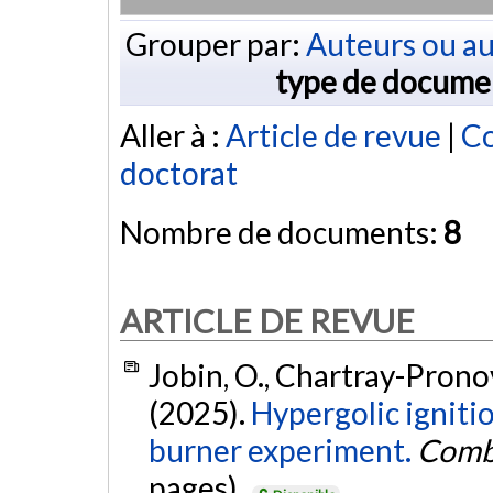
Grouper par:
Auteurs ou au
type de docume
Aller à :
Article de revue
|
Co
doctorat
Nombre de documents:
8
ARTICLE DE REVUE
Jobin, O., Chartray-Pronov
(2025).
Hypergolic ignitio
burner experiment.
Comb
pages).