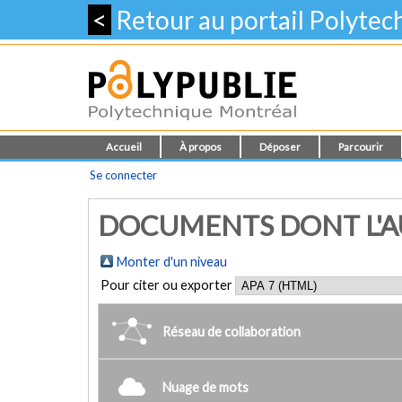
<
Retour au portail Polyte
Accueil
À propos
Déposer
Parcourir
Se connecter
DOCUMENTS DONT L'AUT
Monter d'un niveau
Pour citer ou exporter
Réseau de collaboration
Nuage de mots