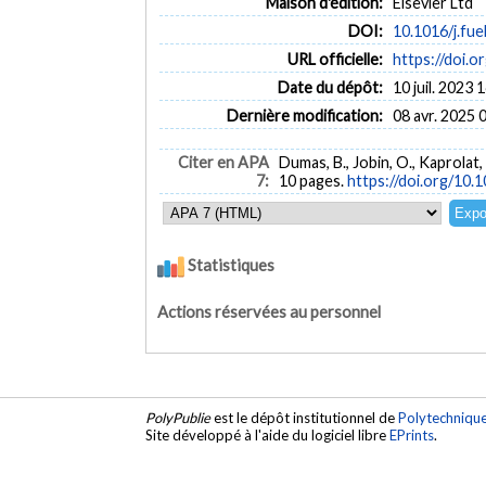
Maison d'édition:
Elsevier Ltd
DOI:
10.1016/j.fu
URL officielle:
https://doi.o
Date du dépôt:
10 juil. 2023 
Dernière modification:
08 avr. 2025 
Citer en APA
Dumas, B., Jobin, O., Kaprolat,
7:
10 pages.
https://doi.org/10.
Statistiques
Actions réservées au personnel
PolyPublie
est le dépôt institutionnel de
Polytechniqu
Site développé à l'aide du logiciel libre
EPrints
.