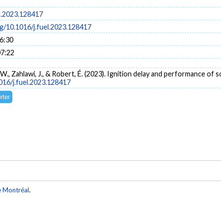
el.2023.128417
rg/10.1016/j.fuel.2023.128417
16:30
07:22
 W., Zahlawi, J., & Robert, É. (2023). Ignition delay and performance of 
1016/j.fuel.2023.128417
e Montréal
.