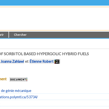
rir
Chercher
F SORBITOL BASED HYPERGOLIC HYBRID FUELS
,
Joanna Zahlawi
et
Étienne Robert
ument
de génie mécanique
cations.polymtl.ca/53734/
)