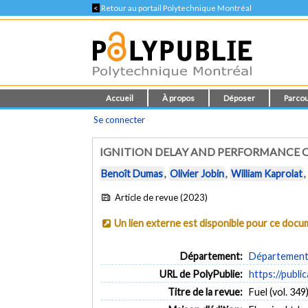
<
Retour au portail Polytechnique Montréal
Accueil
À propos
Déposer
Parcou
Se connecter
IGNITION DELAY AND PERFORMANCE O
Benoît Dumas
,
Olivier Jobin
,
William Kaprolat
Article de revue (2023)
Un lien externe est disponible pour ce doc
Département:
Département 
URL de PolyPublie:
https://publi
Titre de la revue:
Fuel (vol. 349