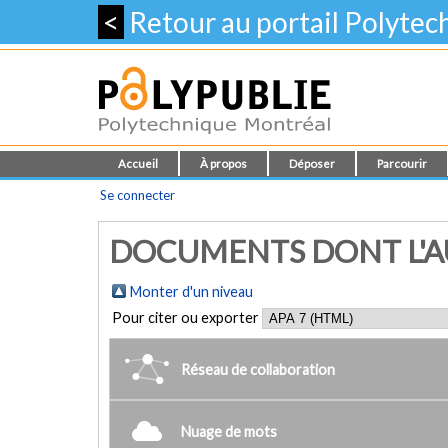
<
Retour au portail Polyte
Accueil
À propos
Déposer
Parcourir
Se connecter
DOCUMENTS DONT L'AU
Monter d'un niveau
Pour citer ou exporter
Réseau de collaboration
Nuage de mots