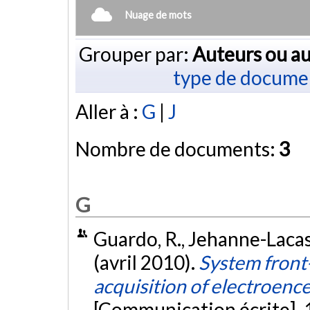
Nuage de mots
Grouper par:
Auteurs ou au
type de docume
Aller à :
G
|
J
Nombre de documents:
3
G
Guardo, R., Jehanne-Lacass
(avril 2010).
System front
acquisition of electroen
[Communication écrite]. 