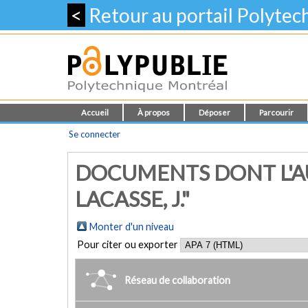
<
Retour au portail Polyte
Accueil
À propos
Déposer
Parcourir
Se connecter
DOCUMENTS DONT L'A
LACASSE, J."
Monter d'un niveau
Pour citer ou exporter
Réseau de collaboration