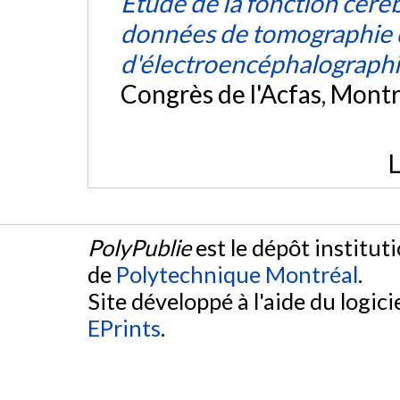
Étude de la fonction céré
données de tomographie d
d'électroencéphalograph
Congrès de l'Acfas, Mont
L
PolyPublie
est le dépôt institut
de
Polytechnique Montréal
.
Site développé à l'aide du logicie
EPrints
.