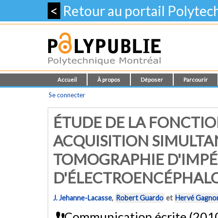
<
Retour au portail Polyte
Accueil
À propos
Déposer
Parcourir
Se connecter
ÉTUDE DE LA FONCTIO
ACQUISITION SIMULTA
TOMOGRAPHIE D'IMPÉ
D'ÉLECTROENCÉPHAL
J. Jehanne-Lacasse
,
Robert Guardo
et
Hervé Gagno
Communication écrite (201