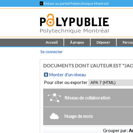
<
Retour au portail Polytechnique Montréal
Accueil
À propos
Déposer
Parcou
Se connecter
DOCUMENTS DONT L'AUTEUR EST "JA
Monter d'un niveau
Pour citer ou exporter
Réseau de collaboration
Nuage de mots
Grouper par:
Au