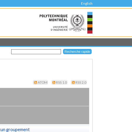
English
ATOM
RSS 1.0
RSS 2.0
cun groupement