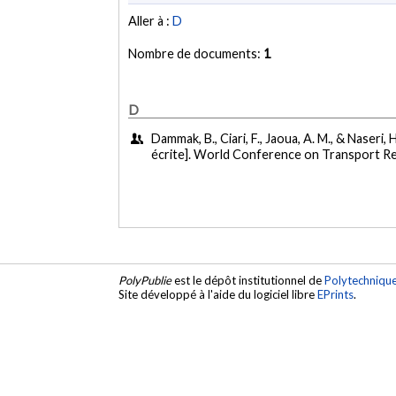
Aller à :
D
Nombre de documents:
1
D
Dammak, B., Ciari, F., Jaoua, A. M., & Naseri, H
écrite]. World Conference on Transport R
PolyPublie
est le dépôt institutionnel de
Polytechniqu
Site développé à l'aide du logiciel libre
EPrints
.