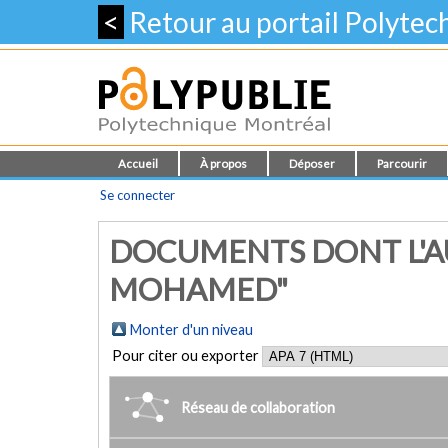
<
Retour au portail Polyte
Accueil
À propos
Déposer
Parcourir
Se connecter
DOCUMENTS DONT L'AU
MOHAMED"
Monter d'un niveau
Pour citer ou exporter
Réseau de collaboration