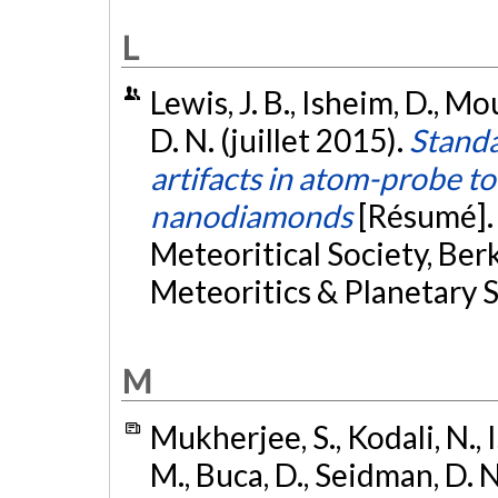
L
Lewis, J. B., Isheim, D., M
D. N. (juillet 2015).
Standa
artifacts in atom-probe t
nanodiamonds
[Résumé].
Meteoritical Society, Berk
Meteoritics & Planetary S
M
Mukherjee, S., Kodali, N., 
M., Buca, D., Seidman, D. 