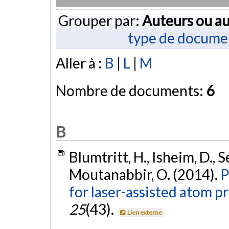
Grouper par:
Auteurs ou au
type de docume
Aller à :
B
|
L
|
M
Nombre de documents:
6
B
Blumtritt, H., Isheim, D., S
Moutanabbir, O. (2014).
P
for laser-assisted atom 
25
(43).
Lien externe