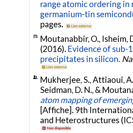
range atomic ordering in 
germanium-tin semicondu
pages.
Lien externe
Moutanabbir, O., Isheim, D
(2016).
Evidence of sub-
precipitates in silicon.
Na
Lien externe
Mukherjee, S., Attiaoui, A.
Seidman, D. N., & Moutana
atom mapping of emergin
[Affiche]. 9th Internatio
and Heterostructures (IC
Non disponible