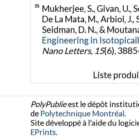
Mukherjee, S., Givan, U., S
De La Mata, M., Arbiol, J., S
Seidman, D. N., & Moutana
Engineering in Isotopical
Nano Letters
,
15
(6), 388
Liste produ
PolyPublie
est le dépôt institut
de
Polytechnique Montréal
.
Site développé à l'aide du logicie
EPrints
.