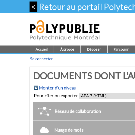
<
Retour au portail Polyte
Accueil
À propos
Déposer
Parcourir
Se connecter
DOCUMENTS DONT L'AUT
Monter d'un niveau
Pour citer ou exporter
Réseau de collaboration
Nuage de mots