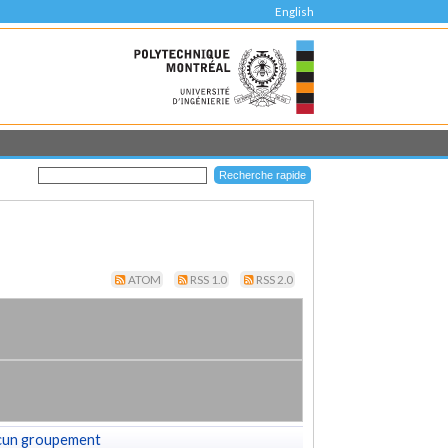
English
ATOM
RSS 1.0
RSS 2.0
cun groupement