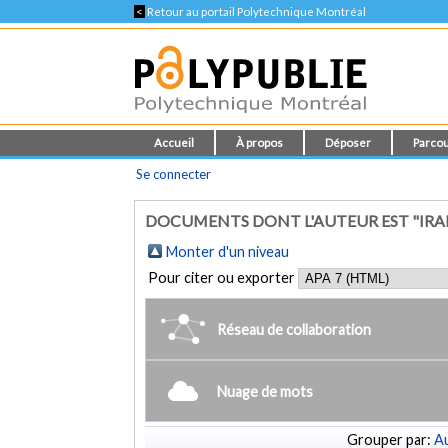
<
Retour au portail Polytechnique Montréal
Accueil
À propos
Déposer
Parcou
Se connecter
DOCUMENTS DONT L'AUTEUR EST "IRA
Monter d'un niveau
Pour citer ou exporter
Réseau de collaboration
Nuage de mots
Grouper par:
Au