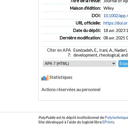
Titre de la revue:
Journal of Ap
Maison d'édition:
Wiley
DOI:
10.1002/app.
URL officielle:
https://doi.
Date du dépôt:
18 avr. 2023 
Dernière modification:
08 avr. 2025 
Citer en APA
Esmizadeh, E., Irani, A., Nade
7:
development, rheological, and
Statistiques
Actions réservées au personnel
PolyPublie
est le dépôt institutionnel de
Polytechniqu
Site développé à l'aide du logiciel libre
EPrints
.