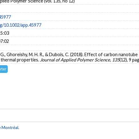
plied Polymer Science (vol. 135, no 12)
45977
org/10.1002/app.45977
15:03
07:02
ri, G., Ghoreishy, M. H. R., & Dubois, C. (2018). Effect of carbon nan
 thermal properties.
Journal of Applied Polymer Science
,
135
(12), 9 pa
e Montréal
.