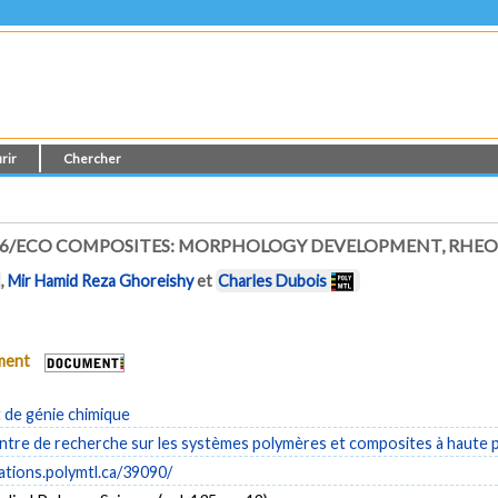
rir
Chercher
6/ECO COMPOSITES: MORPHOLOGY DEVELOPMENT, RHEOL
,
Mir Hamid Reza Ghoreishy
et
Charles Dubois
ument
de génie chimique
tre de recherche sur les systèmes polymères et composites à haute
cations.polymtl.ca/39090/