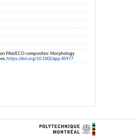
otube on PA6/ECO composites: Morphology
ges.
https://doi.org/10.1002/app.45977