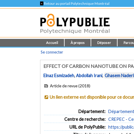
<
Retour au portail Polytechnique Montréal
Accueil
À propos
Déposer
Parcou
Se connecter
EFFECT OF CARBON NANOTUBE ON PA
Elnaz Esmizadeh
,
Abdollah Irani
,
Ghasem Naderi
Article de revue (2018)
Un lien externe est disponible pour ce doc
Département:
Département 
Centre de recherche:
CREPEC - Cen
URL de PolyPublie:
https://publi