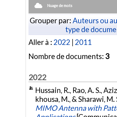
Nuage de mots
Grouper par:
Auteurs ou au
type de docume
Aller à :
2022
|
2011
Nombre de documents:
3
2022
Hussain, R., Rao, A. S., Aziz
khousa, M., & Sharawi, M. S
MIMO Antenna with Patte
Applications
[Communicati