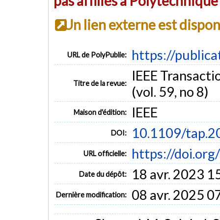
pas affiliés à Polytechniqu
Un lien externe est dispo
https://public
URL de PolyPublie:
IEEE Transacti
Titre de la revue:
(vol. 59, no 8)
IEEE
Maison d'édition:
10.1109/tap.
DOI:
https://doi.o
URL officielle:
18 avr. 2023 1
Date du dépôt:
08 avr. 2025 0
Dernière modification: