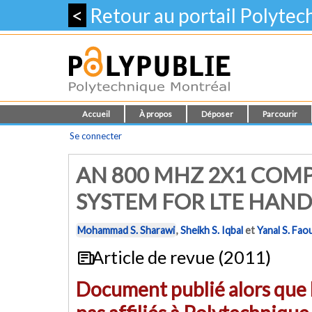
<
Retour au portail Polyte
Accueil
À propos
Déposer
Parcourir
Se connecter
AN 800 MHZ 2X1 COM
SYSTEM FOR LTE HAND
Mohammad S. Sharawi
,
Sheikh S. Iqbal
et
Yanal S. Faou
Article de revue (2011)
Document publié alors que l