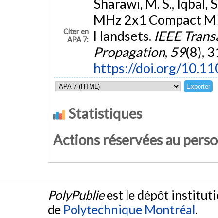
Sharawi, M. S., Iqbal, S
MHz 2x1 Compact MI
Citer en
Handsets.
IEEE Trans
APA 7:
Propagation
,
59
(8), 
https://doi.org/10.
Statistiques
Actions réservées au pers
PolyPublie
est le dépôt institut
de
Polytechnique Montréal
.