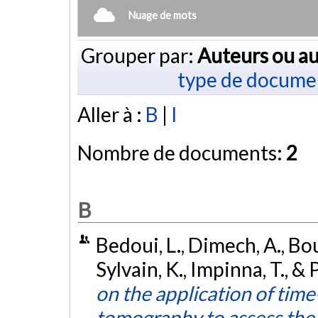
Nuage de mots
Grouper par:
Auteurs ou au
type de docume
Aller à :
B
|
I
Nombre de documents:
2
B
Bedoui, L., Dimech, A., Bou
Sylvain, K., Impinna, T., & 
on the application of time-
tomography to assess the 