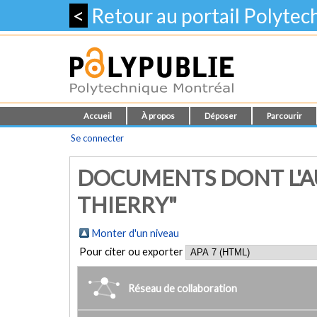
<
Retour au portail Polyte
Accueil
À propos
Déposer
Parcourir
Se connecter
DOCUMENTS DONT L'AU
THIERRY"
Monter d'un niveau
Pour citer ou exporter
Réseau de collaboration