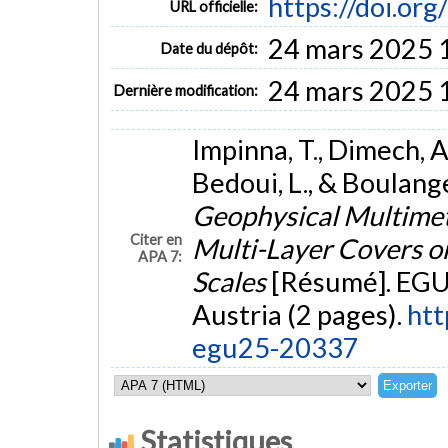
https://doi.o
URL officielle:
24 mars 2025 
Date du dépôt:
24 mars 2025 
Dernière modification:
Impinna, T., Dimech, A.
Bedoui, L., & Boulange
Geophysical Multimet
Citer en
Multi-Layer Covers on
APA 7:
Scales
[Résumé]. EGU
Austria (2 pages).
htt
egu25-20337
Statistiques