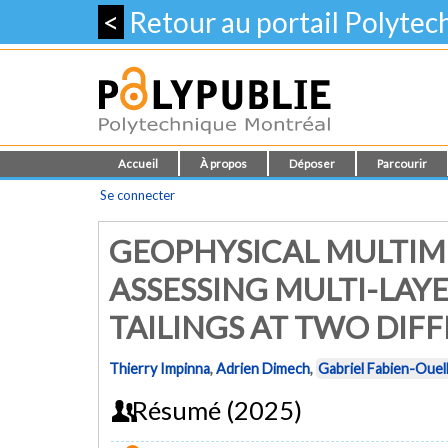
<
Retour au portail Polyte
Accueil
À propos
Déposer
Parcourir
Se connecter
GEOPHYSICAL MULTIM
ASSESSING MULTI-LAY
TAILINGS AT TWO DIF
Thierry Impinna
,
Adrien Dimech
,
Gabriel Fabien-Ouel
Résumé (2025)