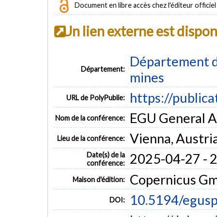
Document en libre accès chez l'éditeur officiel
Un lien externe est dispo
Département de
Département:
mines
https://public
URL de PolyPublie:
EGU General A
Nom de la conférence:
Vienna, Austri
Lieu de la conférence:
Date(s) de la
2025-04-27 - 
conférence:
Copernicus G
Maison d'édition:
10.5194/egus
DOI: