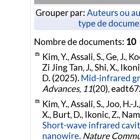
Grouper par:
Auteurs ou au
type de docume
Nombre de documents:
10
Kim, Y., Assali, S., Ge, J., Ko
Zi Jing Tan, J., Shi, X., Iko
D. (2025).
Mid-infrared gr
Advances
,
11
(20), eadt67
Kim, Y., Assali, S., Joo, H.-J
X., Burt, D., Ikonic, Z., N
Short-wave infrared cavit
nanowire.
Nature Commu