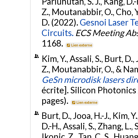
Parluhutan, S. J., Kang, D.-H.
Z., Moutanabbir, O., Cho, Y.
D. (2022).
Gesnoi Laser T
Circuits.
ECS Meeting Abs
1168.
Lien externe
Kim, Y., Assali, S., Burt, D.,
Z., Moutanabbir, O., & Nam
GeSn microdisk lasers dire
écrite]. Silicon Photonics
pages).
Lien externe
Burt, D., Jooa, H.-J., Kim, Y
D.-H., Assali, S., Zhang, L.
Ikonic, Z., Tan, C. S., Huan