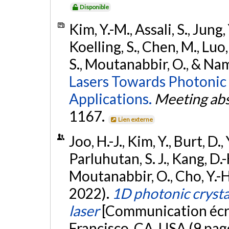
Disponible
Kim, Y.-M., Assali, S., Jung, 
Koelling, S., Chen, M., Luo, 
S., Moutanabbir, O., & Nam
Lasers Towards Photonic I
Applications.
Meeting abs
1167.
Lien externe
Joo, H.-J., Kim, Y., Burt, D.
Parluhutan, S. J., Kang, D.-H.
Moutanabbir, O., Cho, Y.-H.
2022).
1D photonic cryst
laser
[Communication écrit
Francisco, CA, USA (9 pag