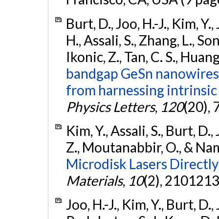
Burt, D., Joo, H.-J., Kim, Y.
H., Assali, S., Zhang, L., S
Ikonic, Z., Tan, C. S., Huan
bandgap GeSn nanowires 
from harnessing intrinsic
Physics Letters
,
120
(20), 
Kim, Y., Assali, S., Burt, D.,
Z., Moutanabbir, O., & Nam
Microdisk Lasers Directly
Materials
,
10
(2), 2101213
Joo, H.-J., Kim, Y., Burt, D.