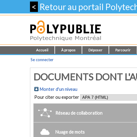
<
Retour au portail Polyte
Accueil
À propos
Déposer
Parcourir
Se connecter
DOCUMENTS DONT L'AU
Monter d'un niveau
Pour citer ou exporter
Réseau de collaboration
Nuage de mots