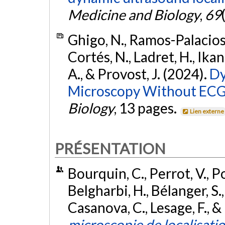
Medicine and Biology
,
69
Ghigo, N., Ramos-Palacios, 
Cortés, N., Ladret, H., Ikan
A., & Provost, J. (2024).
Dy
Microscopy Without ECG
Biology
, 13 pages.
Lien externe
PRÉSENTATION
Bourquin, C., Perrot, V., Por
Belgharbi, H., Bélanger, S., 
Casanova, C., Lesage, F., &
microscopie de localisati