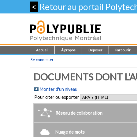
<
Retour au portail Polyte
Accueil
À propos
Déposer
Parcourir
Se connecter
DOCUMENTS DONT L'AU
Monter d'un niveau
Pour citer ou exporter
Réseau de collaboration
Nuage de mots