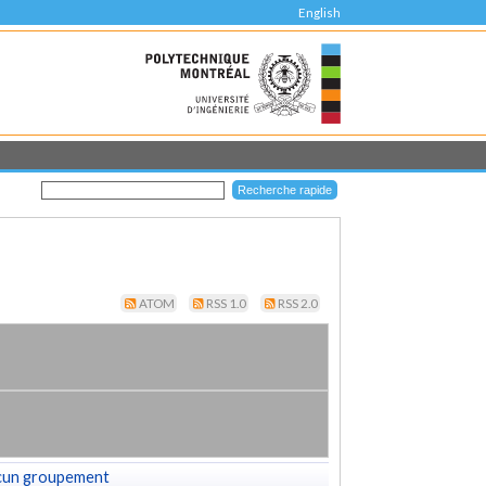
English
ATOM
RSS 1.0
RSS 2.0
cun groupement