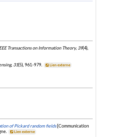
EEE Transactions on Information Theory
,
39
(4),
ensing
,
31
(5), 961-979.
Lien externe
tion of Pickard random fields
[Communication
gne.
Lien externe