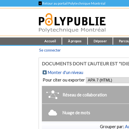
<
Retour au portail Polytechnique Montréal
Accueil
À propos
Déposer
Parcou
Se connecter
DOCUMENTS DONT L'AUTEUR EST "IDIE
Monter d'un niveau
Pour citer ou exporter
Réseau de collaboration
Nuage de mots
Grouper par:
Au