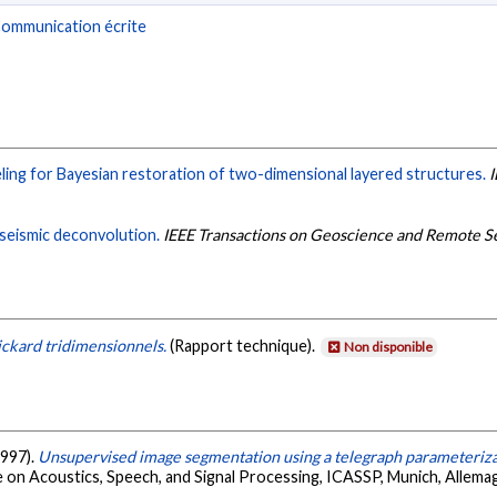
ommunication écrite
ing for Bayesian restoration of two-dimensional layered structures.
I
 seismic deconvolution.
IEEE Transactions on Geoscience and Remote S
ckard tridimensionnels.
(Rapport technique).
Non disponible
1997).
Unsupervised image segmentation using a telegraph parameteriza
e on Acoustics, Speech, and Signal Processing, ICASSP, Munich, Allema