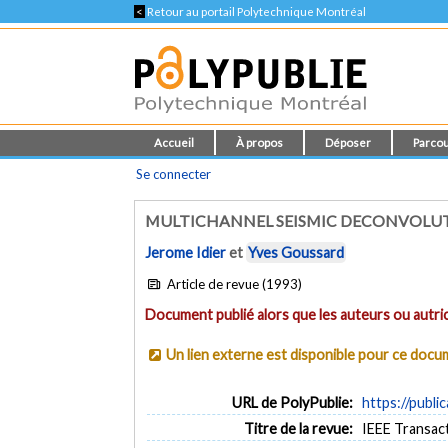
<
Retour au portail Polytechnique Montréal
Accueil
À propos
Déposer
Parcou
Se connecter
MULTICHANNEL SEISMIC DECONVOLU
Jerome Idier
et
Yves Goussard
Article de revue (1993)
Document publié alors que les auteurs ou autric
Un lien externe est disponible pour ce doc
URL de PolyPublie:
https://publi
Titre de la revue:
IEEE Transact