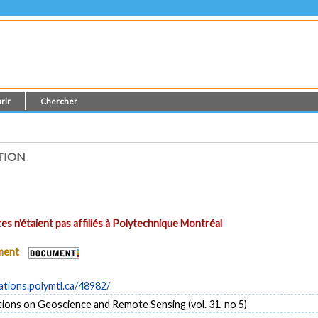
rir
Chercher
TION
es n'étaient pas affiliés à Polytechnique Montréal
ument
cations.polymtl.ca/48982/
ions on Geoscience and Remote Sensing (vol. 31, no 5)