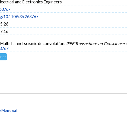
Electrical and Electronics Engineers
263767
org/10.1109/36.263767
15:26
07:16
). Multichannel seismic deconvolution.
IEEE Transactions on Geoscience
63767
e Montréal
.