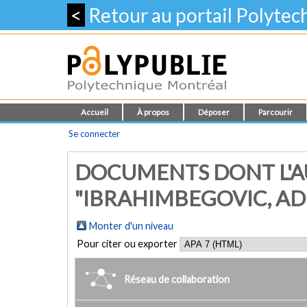
<
Retour au portail Polyte
Accueil
À propos
Déposer
Parcourir
Se connecter
DOCUMENTS DONT L'A
"IBRAHIMBEGOVIC, A
Monter d'un niveau
Pour citer ou exporter
Réseau de collaboration