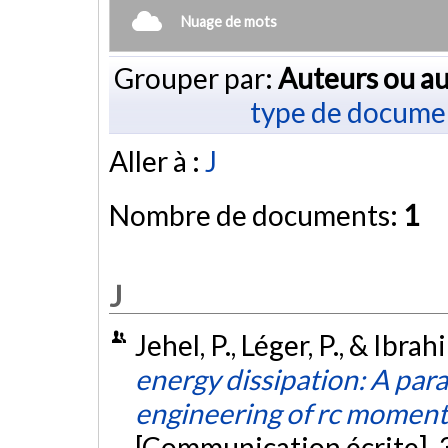
Nuage de mots
Grouper par:
Auteurs ou au
type de docume
Aller à :
J
Nombre de documents:
1
J
Jehel, P., Léger, P., & Ibr
energy dissipation: A pa
engineering of rc moment-
[Communication écrite]. 