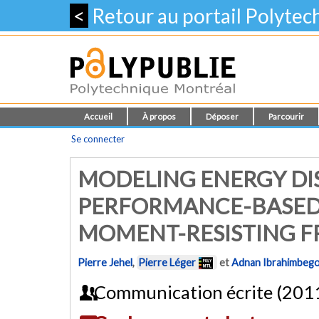
<
Retour au portail Polyte
Accueil
À propos
Déposer
Parcourir
Se connecter
MODELING ENERGY DIS
PERFORMANCE-BASED 
MOMENT-RESISTING FR
Pierre Jehel
,
Pierre Léger
et
Adnan Ibrahimbego
Communication écrite (201