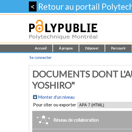
<
Retour au portail Polyte
Accueil
À propos
Déposer
Parcourir
Se connecter
DOCUMENTS DONT L'AU
YOSHIRO"
Monter d'un niveau
Pour citer ou exporter
Réseau de collaboration