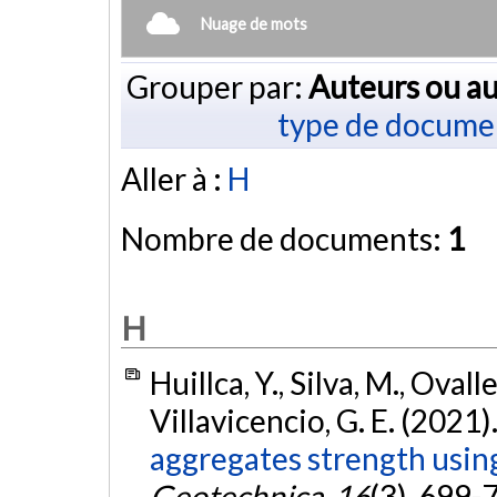
Nuage de mots
Grouper par:
Auteurs ou au
type de docume
Aller à :
H
Nombre de documents:
1
H
Huillca, Y., Silva, M., Ovall
Villavicencio, G. E. (2021)
aggregates strength usin
Geotechnica
,
16
(3), 699-