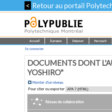
<
Retour au portail Polyte
Accueil
À propos
Déposer
Parcourir
Se connecter
DOCUMENTS DONT L'AU
YOSHIRO"
Monter d'un niveau
Pour citer ou exporter
Réseau de collaboration