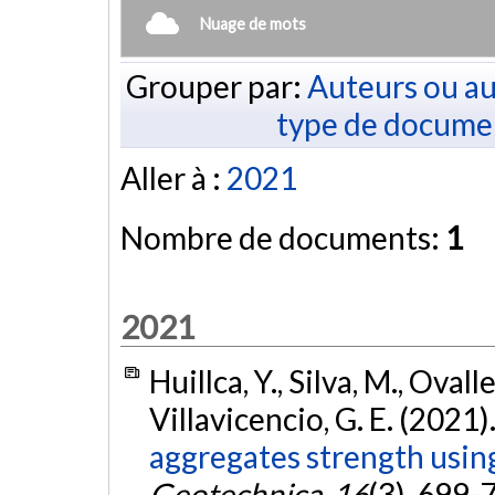
Nuage de mots
Grouper par:
Auteurs ou au
type de docume
Aller à :
2021
Nombre de documents:
1
2021
Huillca, Y., Silva, M., Ovall
Villavicencio, G. E. (2021)
aggregates strength usin
Geotechnica
,
16
(3), 699-