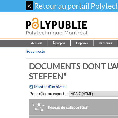
<
Retour au portail Polyte
Accueil
À propos
Déposer
Parcourir
Se connecter
DOCUMENTS DONT L'AU
STEFFEN"
Monter d'un niveau
Pour citer ou exporter
Réseau de collaboration