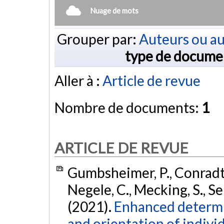
Nuage de mots
Grouper par:
Auteurs ou au
type de docume
Aller à :
Article de revue
Nombre de documents:
1
ARTICLE DE REVUE
Gumbsheimer, P., Conradt, F
Negele, C., Mecking, S., Sel
(2021).
Enhanced determin
and orientation of indiv