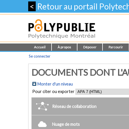
<
Retour au portail Polyte
Accueil
À propos
Déposer
Parcourir
Se connecter
DOCUMENTS DONT L'AU
Monter d'un niveau
Pour citer ou exporter
Réseau de collaboration
Nuage de mots