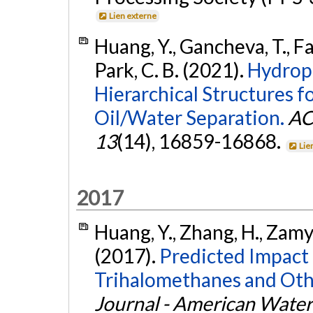
Lien externe
Huang, Y., Gancheva, T., Fav
Park, C. B. (2021).
Hydrop
Hierarchical Structures fo
Oil/Water Separation.
AC
13
(14), 16859-16868.
Lie
2017
Huang, Y., Zhang, H., Zamy
(2017).
Predicted Impact 
Trihalomethanes and Oth
Journal - American Wate