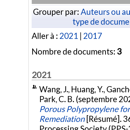
Grouper par:
Auteurs ou au
type de docume
Aller à :
2021
|
2017
Nombre de documents:
3
2021
Wang, J., Huang, Y., Gancheva
Park, C. B. (septembre 20
Porous Polypropylene for 
Remediation
[Résumé]. 3
Processing Society (PPS-3