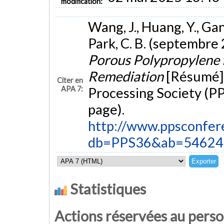
modification:
Wang, J., Huang, Y., Ganch
Park, C. B. (septembre
Porous Polypropylene fo
Remediation
[Résumé]
Citer en
APA 7:
Processing Society (PP
page).
http://www.ppsconfer
db=PPS36&ab=54624
Statistiques
Actions réservées au pers