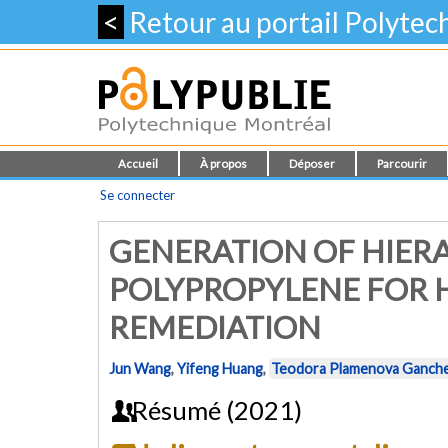
<
Retour au portail Polyte
Accueil
À propos
Déposer
Parcourir
Se connecter
GENERATION OF HIER
POLYPROPYLENE FOR H
REMEDIATION
Jun Wang
,
Yifeng Huang
,
Teodora Plamenova Ganch
Résumé (2021)