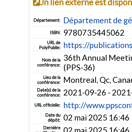
Un lien externe est dispo
Département de gé
Département:
9780735445062
ISBN:
URL de
https://publication
PolyPublie:
36th Annual Meetin
Nom de la
conférence:
(PPS-36)
Lieu de la
Montreal, Qc, Cana
conférence:
Date(s) de la
2021-09-26 - 2021
conférence:
http://www.ppsconf
URL officielle:
Date du
02 mai 2025 16:46
dépôt:
Dernière
02 mai 2025 16:46