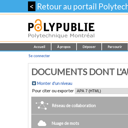
<
Retour au portail Polyte
Accueil
À propos
Déposer
Parcourir
Se connecter
DOCUMENTS DONT L'AU
Monter d'un niveau
Pour citer ou exporter
Réseau de collaboration
Nuage de mots