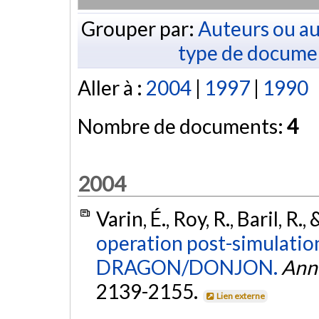
Grouper par:
Auteurs ou au
type de docume
Aller à :
2004
|
1997
|
1990
Nombre de documents:
4
2004
Varin, É., Roy, R., Baril, R.
operation post-simulation
DRAGON/DONJON.
Anna
2139-2155.
Lien externe