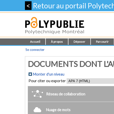
<
Retour au portail Polyte
Accueil
À propos
Déposer
Parcourir
Se connecter
DOCUMENTS DONT L'AU
Monter d'un niveau
Pour citer ou exporter
Réseau de collaboration
Nuage de mots