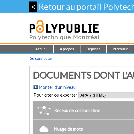
<
Retour au portail Polyte
Accueil
À propos
Déposer
Parcourir
Se connecter
DOCUMENTS DONT L'AU
Monter d'un niveau
Pour citer ou exporter
Réseau de collaboration
Nuage de mots