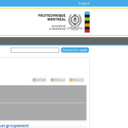
English
ATOM
RSS 1.0
RSS 2.0
cun groupement