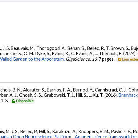
J. S. Beauvais, M., Thorogood, A., Behan, B., Bellec, P., T. Brown, S., Bujo
chesne, S., O. M. Dyke, S., Evans, K., C. Evans, A., ... Theriault, E. (2024).
Walled Garden to the Arboretum.
GigaScience
,
13
, 7 pages.
Lien exte
ichols, B. N., Alcauter, S., Barrios, F. A., Burnod, Y., Cannistraci, C. J., C
r, A. J., Ghosh, S. S., Grabowski, T. J., Hill, S., ... Xu, T. (2016).
Brainhack
, 1-8.
Disponible
 M. J. S., Bellec, P., Hill, S., Karakuzu, A., Knoppers, B. M., Pavlidis, P., Pol
nadian Open Neuroscience Platform—An open science framework for 