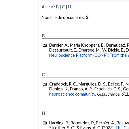
Aller à :
B
|
C
|
H
Nombre de documents:
3
B
Bernier, A., Maria Knoppers, B., Bermudez, P., 
Dessureault, E., Dharsee, M., W. Dickie, E., Du
Neuroscience Platform (CONP): From the 
C
Craddock, R. C., Margulies, D. S., Bellec, P., N
Dunlop, K., Franco, A. R., Froehlich, C. S., Gerbe
neuroscience community.
GigaScience
,
5
(1)
H
Harding, R., Bermudez, P., Bernier, A., Beauvais,
Strother, S. C., & Evans, A. C. (2023).
The Ca