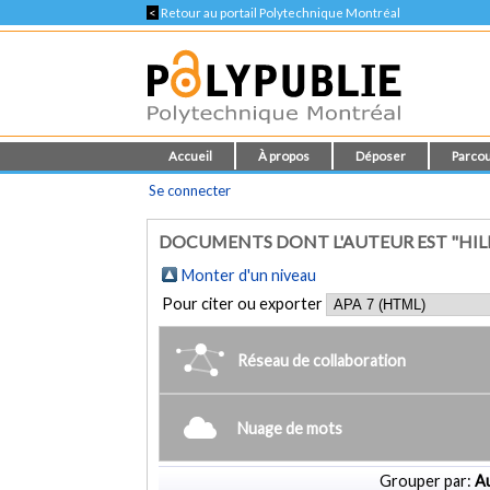
<
Retour au portail Polytechnique Montréal
Accueil
À propos
Déposer
Parcou
Se connecter
DOCUMENTS DONT L'AUTEUR EST "HILL
Monter d'un niveau
Pour citer ou exporter
Réseau de collaboration
Nuage de mots
Grouper par:
Au