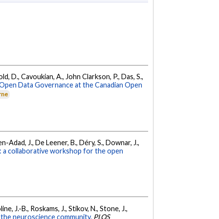
ld, D., Cavoukian, A., John Clarkson, P., Das, S.,
Open Data Governance at the Canadian Open
rne
ohen-Adad, J., De Leener, B., Déry, S., Downar, J.,
: a collaborative workshop for the open
ine, J.-B., Roskams, J., Stikov, N., Stone, J.,
the neuroscience community.
PLOS