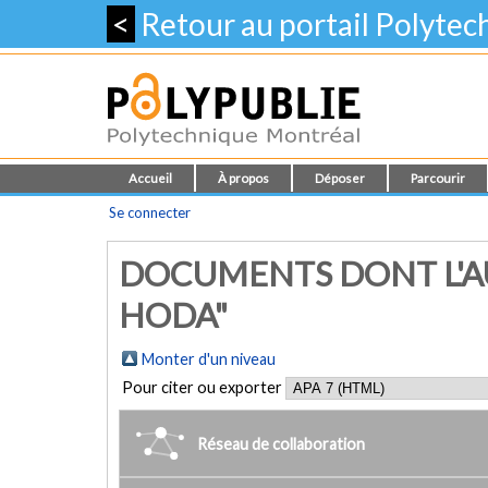
<
Retour au portail Polyte
Accueil
À propos
Déposer
Parcourir
Se connecter
DOCUMENTS DONT L'A
HODA"
Monter d'un niveau
Pour citer ou exporter
Réseau de collaboration