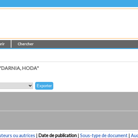
rir
Chercher
YDARNIA, HODA"
teurs ou autrices
|
Date de publication
|
Sous-type de document
|
Au