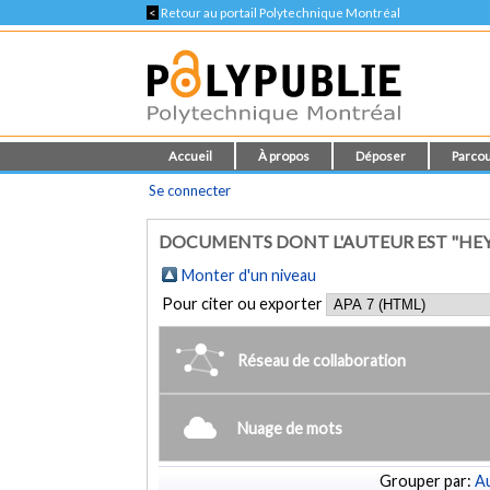
<
Retour au portail Polytechnique Montréal
Accueil
À propos
Déposer
Parcou
Se connecter
DOCUMENTS DONT L'AUTEUR EST "HE
Monter d'un niveau
Pour citer ou exporter
Réseau de collaboration
Nuage de mots
Grouper par:
Au