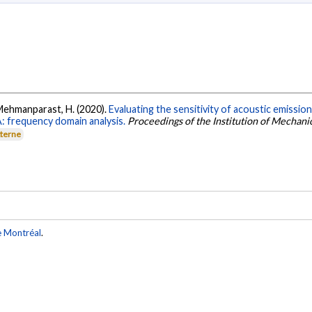
& Mehmanparast, H. (2020).
Evaluating the sensitivity of acoustic emission
A: frequency domain analysis.
Proceedings of the Institution of Mechanic
xterne
e Montréal
.