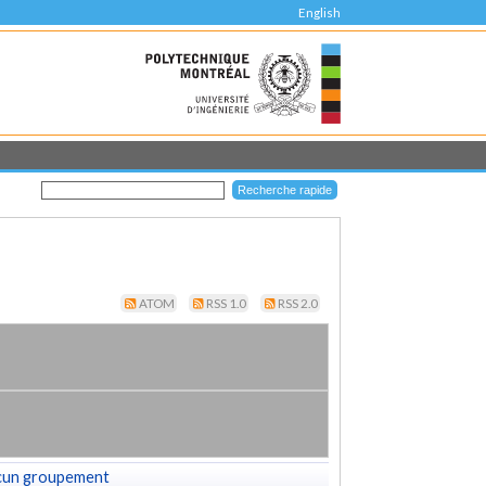
English
ATOM
RSS 1.0
RSS 2.0
cun groupement