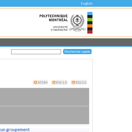
English
ATOM
RSS 1.0
RSS 2.0
cun groupement