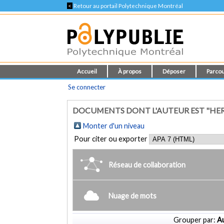
<
Retour au portail Polytechnique Montréal
Accueil
À propos
Déposer
Parcou
Se connecter
DOCUMENTS DONT L'AUTEUR EST "HERB
Monter d'un niveau
Pour citer ou exporter
Réseau de collaboration
Nuage de mots
Grouper par:
Au