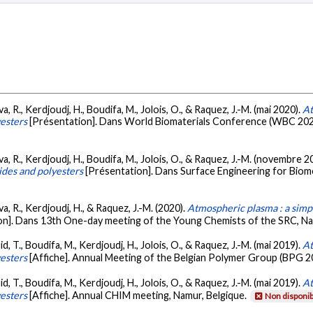
a, R., Kerdjoudj, H., Boudifa, M., Jolois, O., & Raquez, J.-M. (mai 2020).
At
esters
[Présentation]. Dans World Biomaterials Conference (WBC 202
va, R., Kerdjoudj, H., Boudifa, M., Jolois, O., & Raquez, J.-M. (novembre 2
ides and polyesters
[Présentation]. Dans Surface Engineering for Biome
a, R., Kerdjoudj, H., & Raquez, J.-M. (2020).
Atmospheric plasma : a simp
on]. Dans 13th One-day meeting of the Young Chemists of the SRC, Nam
d, T., Boudifa, M., Kerdjoudj, H., Jolois, O., & Raquez, J.-M. (mai 2019).
At
esters
[Affiche]. Annual Meeting of the Belgian Polymer Group (BPG 20
d, T., Boudifa, M., Kerdjoudj, H., Jolois, O., & Raquez, J.-M. (mai 2019).
At
esters
[Affiche]. Annual CHIM meeting, Namur, Belgique.
Non disponib