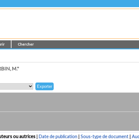
rir
Chercher
IN, M."
teurs ou autrices
|
Date de publication
|
Sous-type de document
|
Au