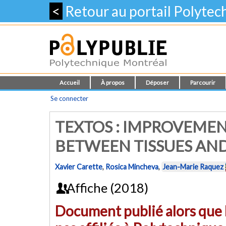
<
Retour au portail Polyte
Accueil
À propos
Déposer
Parcourir
Se connecter
TEXTOS : IMPROVEMEN
BETWEEN TISSUES AN
Xavier Carette
,
Rosica Mincheva
,
Jean-Marie Raquez
Affiche (2018)
Document publié alors que l