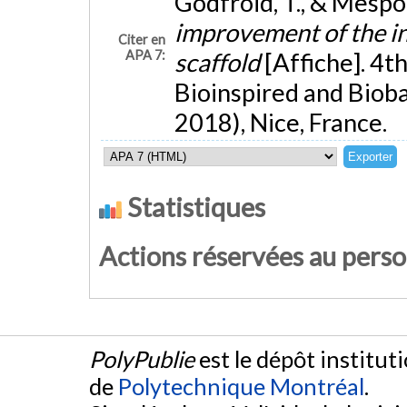
Godfroid, T., & Mespou
improvement of the i
Citer en
APA 7:
scaffold
[Affiche]. 4t
Bioinspired and Bioba
2018), Nice, France.
Statistiques
Actions réservées au pers
PolyPublie
est le dépôt institut
de
Polytechnique Montréal
.