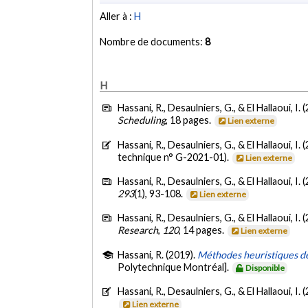
Aller à :
H
Nombre de documents:
8
H
Hassani, R., Desaulniers, G., & El Hallaoui, I. 
Scheduling
, 18 pages.
Lien externe
Hassani, R., Desaulniers, G., & El Hallaoui, I. 
technique n° G-2021-01).
Lien externe
Hassani, R., Desaulniers, G., & El Hallaoui, I. 
293
(1), 93-108.
Lien externe
Hassani, R., Desaulniers, G., & El Hallaoui, I. 
Research
,
120
, 14 pages.
Lien externe
Hassani, R. (2019).
Méthodes heuristiques de 
Polytechnique Montréal].
Disponible
Hassani, R., Desaulniers, G., & El Hallaoui, I. 
Lien externe