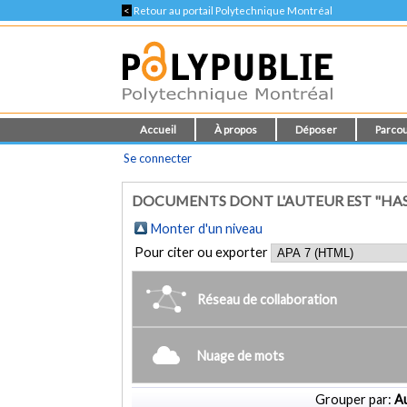
<
Retour au portail Polytechnique Montréal
Accueil
À propos
Déposer
Parcou
Se connecter
DOCUMENTS DONT L'AUTEUR EST "HAS
Monter d'un niveau
Pour citer ou exporter
Réseau de collaboration
Nuage de mots
Grouper par:
Au