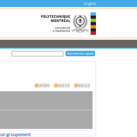
English
ATOM
RSS 1.0
RSS 2.0
cun groupement