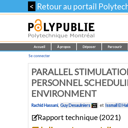
<
Retour au portail Polyte
Accueil
À propos
Déposer
Parcourir
Se connecter
PARALLEL STIMULATIO
PERSONNEL SCHEDULIN
ENVIRONMENT
Rachid Hassani
,
Guy Desaulniers
et
Issmaïl El Ha
Rapport technique (2021)