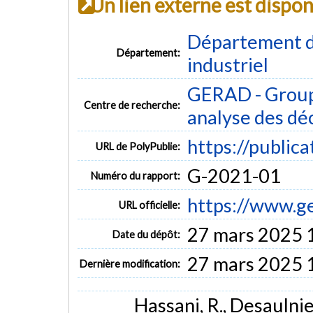
Un lien externe est dispo
Département d
Département:
industriel
GERAD - Group
Centre de recherche:
analyse des dé
https://public
URL de PolyPublie:
G-2021-01
Numéro du rapport:
https://www.g
URL officielle:
27 mars 2025 
Date du dépôt:
27 mars 2025 
Dernière modification:
Hassani, R., Desaulnier