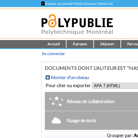
<
Retour au portail Polytechnique Montréal
Accueil
À propos
Déposer
Parcou
Se connecter
DOCUMENTS DONT L'AUTEUR EST "HA
Monter d'un niveau
Pour citer ou exporter
Réseau de collaboration
Nuage de mots
Grouper par:
Au