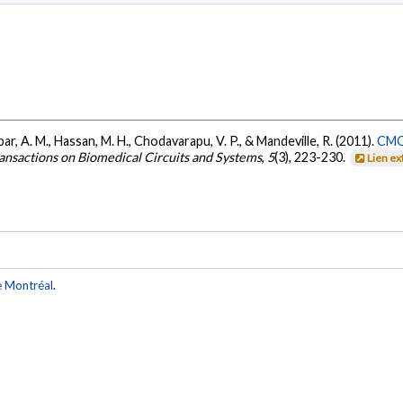
akbar, A. M., Hassan, M. H., Chodavarapu, V. P., & Mandeville, R. (2011).
CMO
ansactions on Biomedical Circuits and Systems
,
5
(3), 223-230.
Lien e
e Montréal
.