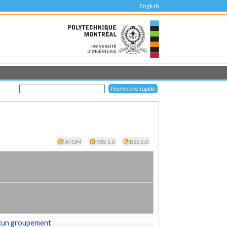
English
ATOM
RSS 1.0
RSS 2.0
cun groupement