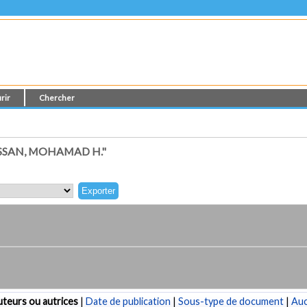
rir
Chercher
SSAN, MOHAMAD H."
teurs ou autrices
|
Date de publication
|
Sous-type de document
|
Au