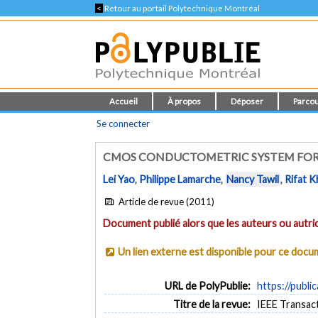
<
Retour au portail Polytechnique Montréal
Accueil
À propos
Déposer
Parcou
Se connecter
CMOS CONDUCTOMETRIC SYSTEM FOR
Lei Yao
,
Philippe Lamarche
,
Nancy Tawil
,
Rifat 
Article de revue (2011)
Document publié alors que les auteurs ou autric
Un lien externe est disponible pour ce doc
URL de PolyPublie:
https://publi
Titre de la revue:
IEEE Transact