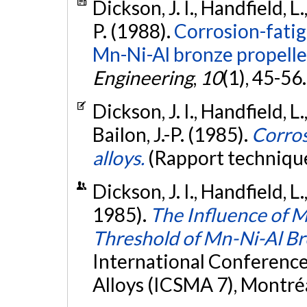
Dickson, J. I., Handfield, L.
P. (1988).
Corrosion-fatig
Mn-Ni-Al bronze propeller
Engineering
,
10
(1), 45-56
Dickson, J. I., Handfield, L.
Bailon, J.-P. (1985).
Corros
alloys.
(Rapport techniqu
Dickson, J. I., Handfield, L.
1985).
The Influence of M
Threshold of Mn-Ni-Al B
International Conference
Alloys (ICSMA 7), Montré