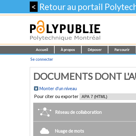
<
Retour au portail Polyte
Accueil
À propos
Déposer
Parcourir
Se connecter
DOCUMENTS DONT L'AU
Monter d'un niveau
Pour citer ou exporter
Réseau de collaboration
Nuage de mots