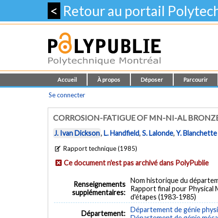
<
Retour au portail Polyte
Accueil
À propos
Déposer
Parcourir
Se connecter
CORROSION-FATIGUE OF MN-NI-AL BRONZE
J. Ivan Dickson
,
L. Handfield
,
S. Lalonde
,
Y. Blanchette
Rapport technique (1985)
Ce document n'est pas archivé dans PolyPublie
Nom historique du départem
Renseignements
Rapport final pour Physical
supplémentaires:
d'étapes (1983-1985)
Département de génie phys
Département:
Département de génie méca