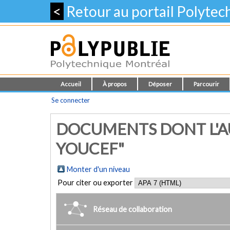
<
Retour au portail Polyte
Accueil
À propos
Déposer
Parcourir
Se connecter
DOCUMENTS DONT L'A
YOUCEF"
Monter d'un niveau
Pour citer ou exporter
Réseau de collaboration