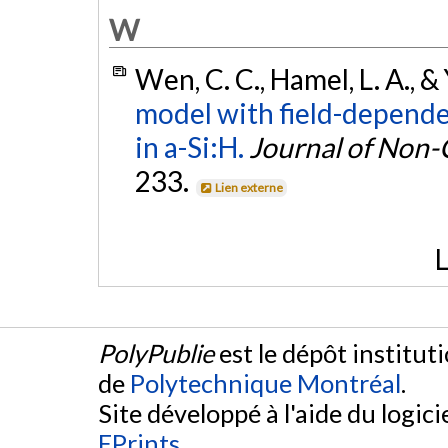
W
Wen, C. C., Hamel, L. A., &
model with field-dependen
in a-Si:H.
Journal of Non-C
233.
Lien externe
L
PolyPublie
est le dépôt institut
de
Polytechnique Montréal
.
Site développé à l'aide du logicie
EPrints
.