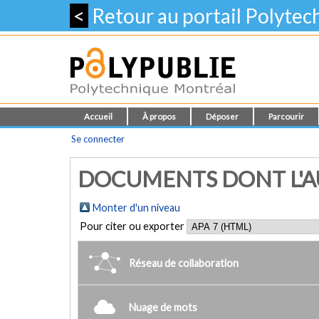
<
Retour au portail Polyte
Accueil
À propos
Déposer
Parcourir
Se connecter
DOCUMENTS DONT L'AUT
Monter d'un niveau
Pour citer ou exporter
Réseau de collaboration
Nuage de mots