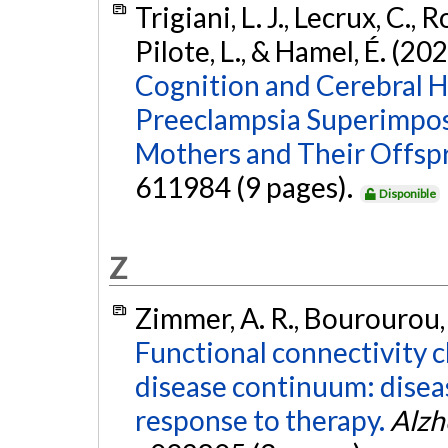
Trigiani, L. J., Lecrux, C., Ro
Pilote, L., & Hamel, É. (20
Cognition and Cerebral 
Preeclampsia Superimpos
Mothers and Their Offspr
611984 (9 pages).
Disponible
Z
Zimmer, A. R., Bourourou, M
Functional connectivity 
disease continuum: diseas
response to therapy.
Alzh