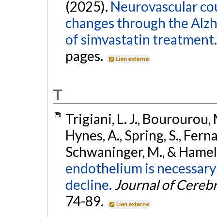
(2025).
Neurovascular cou
changes through the Alzh
of simvastatin treatment.
pages.
Lien externe
T
Trigiani, L. J., Bourourou, 
Hynes, A., Spring, S., Fernan
Schwaninger, M., & Hamel,
endothelium is necessary 
decline.
Journal of Cereb
74-89.
Lien externe