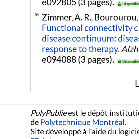
e092805 (3 pages).
Disponibl
Zimmer, A. R., Bourourou, M
Functional connectivity 
disease continuum: diseas
response to therapy.
Alzh
e094088 (3 pages).
Disponibl
L
PolyPublie
est le dépôt institut
de
Polytechnique Montréal
.
Site développé à l'aide du logicie