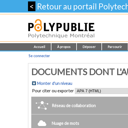
<
Retour au portail Polyte
Accueil
À propos
Déposer
Parcourir
Se connecter
DOCUMENTS DONT L'AU
Monter d'un niveau
Pour citer ou exporter
Réseau de collaboration
Nuage de mots