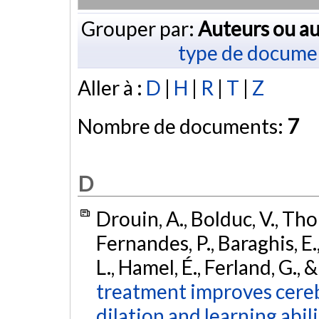
Grouper par:
Auteurs ou au
type de docume
Aller à :
D
|
H
|
R
|
T
|
Z
Nombre de documents:
7
D
Drouin, A., Bolduc, V., Tho
Fernandes, P., Baraghis, E.,
L., Hamel, É., Ferland, G., 
treatment improves cere
dilation and learning abil