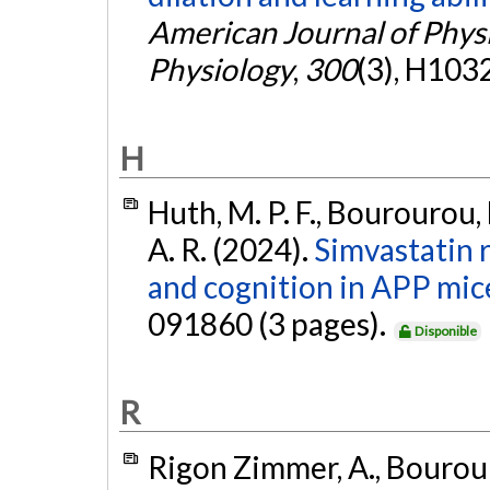
American Journal of Physi
Physiology
,
300
(3), H10
H
Huth, M. P. F., Bourourou, 
A. R. (2024).
Simvastatin 
and cognition in APP mic
091860 (3 pages).
Disponible
R
Rigon Zimmer, A., Bourouro