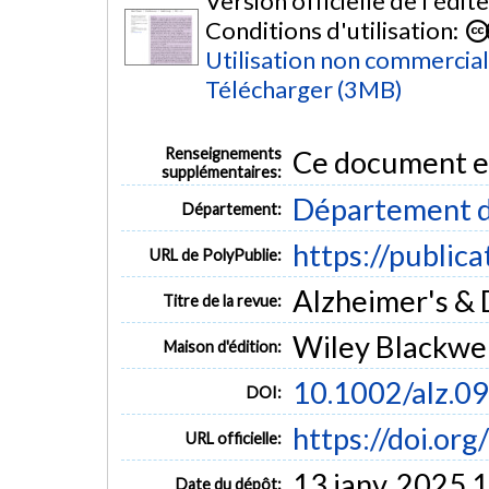
Version officielle de l'édit
Conditions d'utilisation:
Utilisation non commercia
Télécharger (3MB)
Renseignements
Ce document es
supplémentaires:
Département d
Département:
https://public
URL de PolyPublie:
Alzheimer's & D
Titre de la revue:
Wiley Blackwel
Maison d'édition:
10.1002/alz.0
DOI:
https://doi.or
URL officielle:
13 janv. 2025 
Date du dépôt: