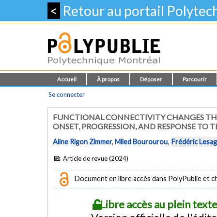
<
Retour au portail Polyte
Accueil
À propos
Déposer
Parcourir
Se connecter
FUNCTIONAL CONNECTIVITY CHANGES THR
ONSET, PROGRESSION, AND RESPONSE TO 
Aline Rigon Zimmer
,
Miled Bourourou
,
Frédéric Lesa
Article de revue (2024)
Document en libre accès dans PolyPublie et chez
Libre accès au plein tex