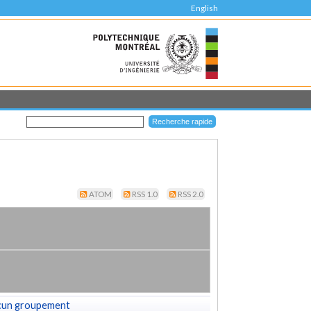
English
ATOM
RSS 1.0
RSS 2.0
cun groupement