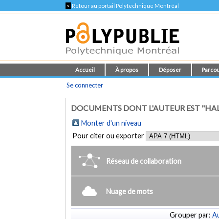
<
Retour au portail Polytechnique Montréal
Accueil
À propos
Déposer
Parcou
Se connecter
DOCUMENTS DONT L'AUTEUR EST "HALL
Monter d'un niveau
Pour citer ou exporter
Réseau de collaboration
Nuage de mots
Grouper par:
Au