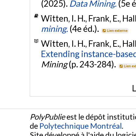
(2025).
Data Mining.
(5e é
Witten, I. H., Frank, E., Hall
mining.
(4e éd.).
Lien externe
Witten, I. H., Frank, E., Hall
Extending instance-based
Mining
(p. 243-284).
Lien ex
L
PolyPublie
est le dépôt institut
de
Polytechnique Montréal
.
Site développé à l'aide du logicie