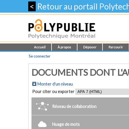
<
Retour au portail Polyte
Accueil
À propos
Déposer
Parcourir
Se connecter
DOCUMENTS DONT L'AU
Monter d'un niveau
Pour citer ou exporter
Réseau de collaboration
Nuage de mots