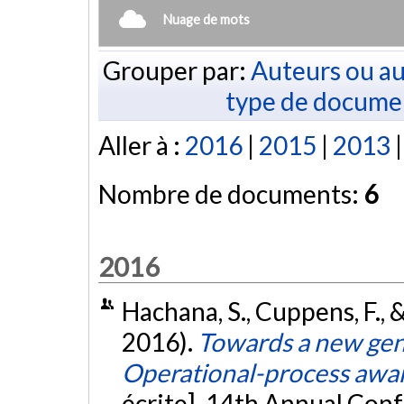
Nuage de mots
Grouper par:
Auteurs ou au
type de docume
Aller à :
2016
|
2015
|
2013
Nombre de documents:
6
2016
Hachana, S., Cuppens, F.,
2016).
Towards a new gener
Operational-process aware
écrite]. 14th Annual Conf