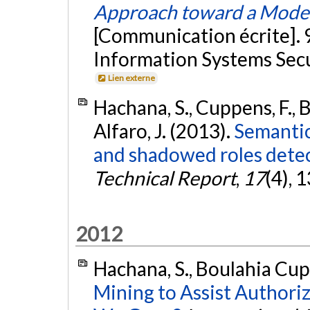
Approach toward a Mode
[Communication écrite]. 
Information Systems Secur
Lien externe
Hachana, S., Cuppens, F., 
Alfaro, J. (2013).
Semantic 
and shadowed roles detec
Technical Report
,
17
(4), 
2012
Hachana, S., Boulahia Cup
Mining to Assist Author