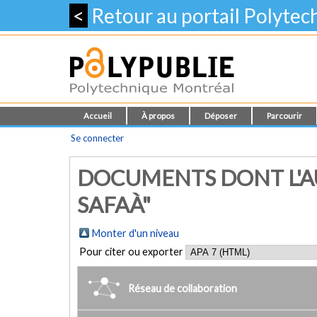
<
Retour au portail Polyte
Accueil
À propos
Déposer
Parcourir
Se connecter
DOCUMENTS DONT L'A
SAFAÀ"
Monter d'un niveau
Pour citer ou exporter
Réseau de collaboration