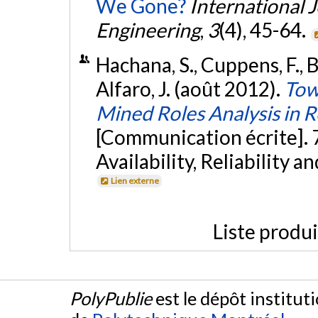
We Gone?
International 
Engineering
,
3
(4), 45-64.
Hachana, S., Cuppens, F., 
Alfaro, J. (août 2012).
Tow
Mined Roles Analysis in R
[Communication écrite]. 
Availability, Reliability 
Lien externe
Liste produ
PolyPublie
est le dépôt institut