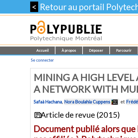
<
Retour au portail Polyte
Accueil
À propos
Déposer
Parcourir
Se connecter
MINING A HIGH LEVEL
A NETWORK WITH MUL
Safaà Hachana
,
Nora Boulahia Cuppens
et
Frédé
Article de revue (2015)
Document publié alors que l