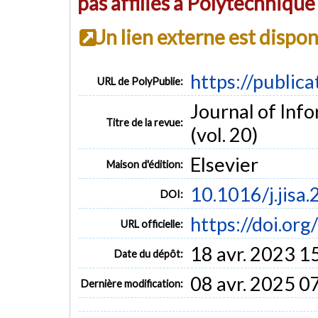
pas affiliés à Polytechniqu
Un lien externe est dispo
https://public
URL de PolyPublie:
Journal of Inf
Titre de la revue:
(vol. 20)
Elsevier
Maison d'édition:
10.1016/j.jisa
DOI:
https://doi.org
URL officielle:
18 avr. 2023 1
Date du dépôt:
08 avr. 2025 0
Dernière modification: