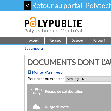
<
Retour au portail Polyte
Accueil
À propos
Déposer
Parcourir
Se connecter
DOCUMENTS DONT L'AU
Monter d'un niveau
Pour citer ou exporter
Réseau de collaboration
Nuage de mots